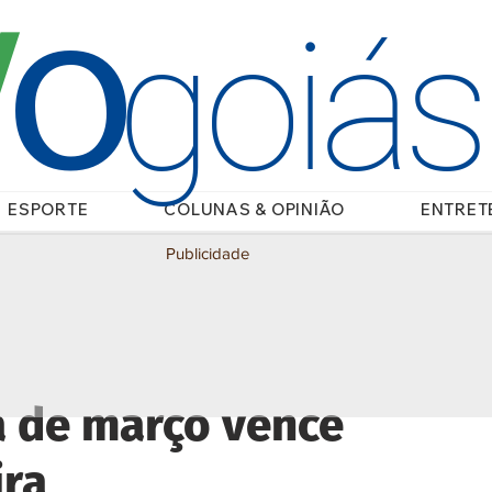
O
/
goiá
ESPORTE
COLUNAS & OPINIÃO
ENTRET
Publicidade
a de março vence
ira