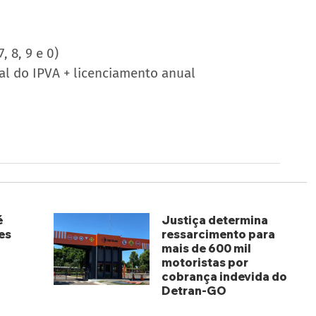
7, 8, 9 e 0)
al do IPVA + licenciamento anual
é
Justiça determina
es
ressarcimento para
mais de 600 mil
motoristas por
cobrança indevida do
Detran-GO
há 3 dias