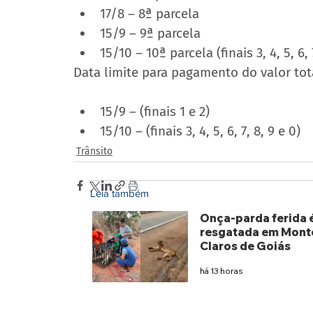
17/8 – 8ª parcela
15/9 – 9ª parcela
15/10 – 10ª parcela (finais 3, 4, 5, 6, 
Data limite para pagamento do valor tot
15/9 – (finais 1 e 2)
15/10 – (finais 3, 4, 5, 6, 7, 8, 9 e 0)
Trânsito
Leia também
Onça-parda ferida 
resgatada em Mont
Claros de Goiás
há 13 horas