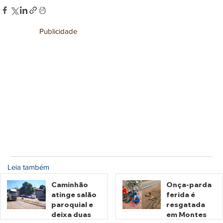
Publicidade
Leia também
Caminhão
Onça-parda
atinge salão
ferida é
paroquial e
resgatada
deixa duas
em Montes