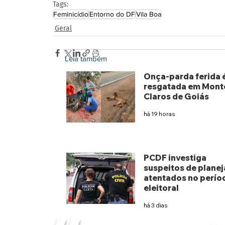
Tags:
Feminicídio
Entorno do DF
Vila Boa
Geral
Leia também
Onça-parda ferida 
resgatada em Mont
Claros de Goiás
há 19 horas
PCDF investiga
suspeitos de planej
atentados no perío
eleitoral
há 3 dias