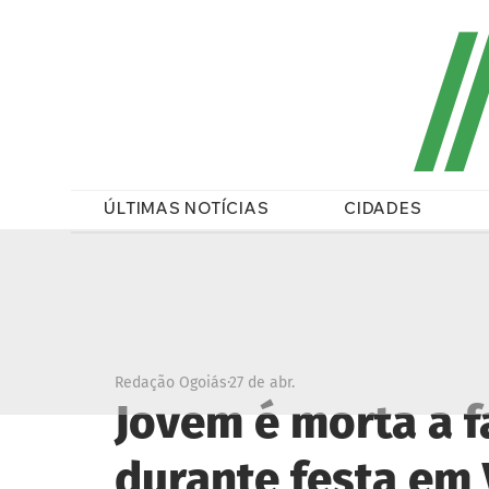
/
ÚLTIMAS NOTÍCIAS
CIDADES
Redação Ogoiás
27 de abr.
Jovem é morta a f
durante festa em V