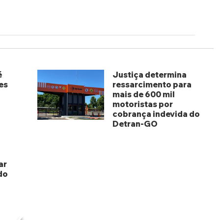
é
Justiça determina
es
ressarcimento para
mais de 600 mil
motoristas por
cobrança indevida do
Detran-GO
há 3 dias
ar
do