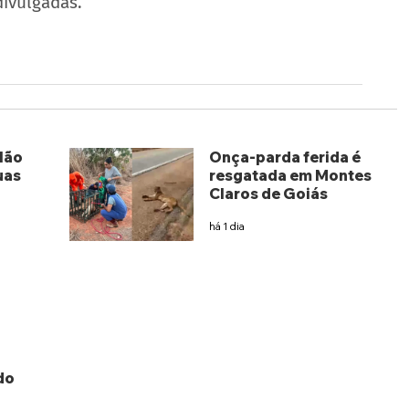
divulgadas.
lão
Onça-parda ferida é
uas
resgatada em Montes
Claros de Goiás
há 1 dia
do