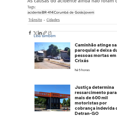
As causas do acidente ainda não foram 
Tags:
acidente
BR-414
Corumbá de Goiás
jovem
Trânsito
Cidades
Leia também
Caminhão atinge sa
paroquial e deixa d
pessoas mortas em
Crixás
há 5 horas
Justiça determina
ressarcimento para
mais de 600 mil
motoristas por
cobrança indevida 
Detran-GO