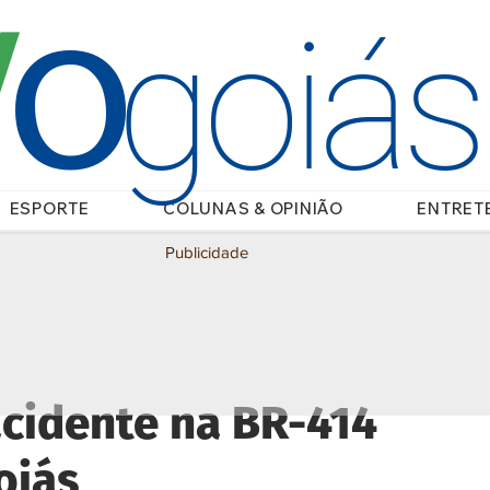
O
/
goiá
ESPORTE
COLUNAS & OPINIÃO
ENTRET
Publicidade
cidente na BR-414
oiás