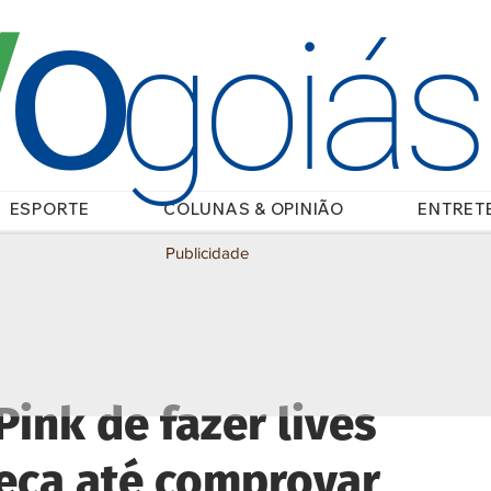
O
/
goiá
ESPORTE
COLUNAS & OPINIÃO
ENTRET
Publicidade
Pink de fazer lives
seca até comprovar