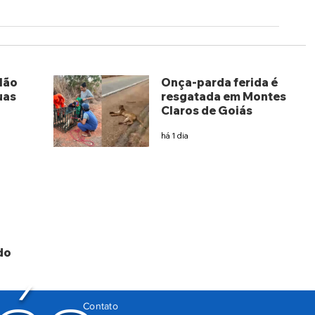
lão
Onça-parda ferida é
uas
resgatada em Montes
Claros de Goiás
há 1 dia
do
Contato