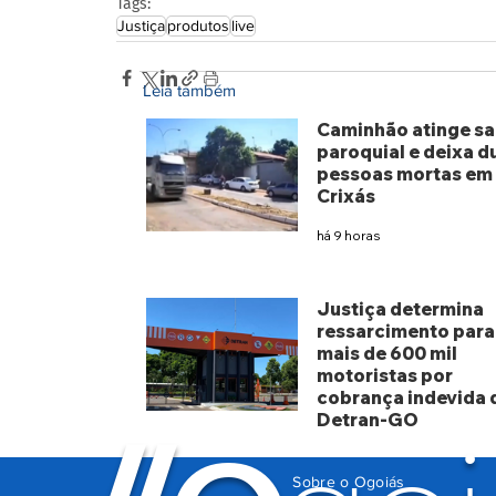
Tags:
Justiça
produtos
live
Leia também
Caminhão atinge sa
paroquial e deixa d
pessoas mortas em
Crixás
há 9 horas
Justiça determina
ressarcimento para
mais de 600 mil
motoristas por
cobrança indevida 
Detran-GO
há 4 dias
Sobre o Ogoiás