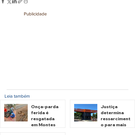
Publicidade
Leia também
Onça-parda
Justiça
ferida é
determina
resgatada
ressarciment
em Montes
o para mais
Claros de
de 600 mil