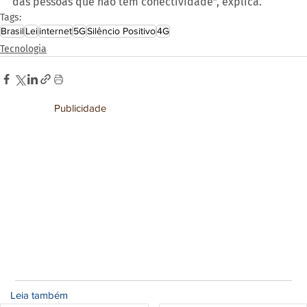
das pessoas que não têm conectividade”, explica.
Tags:
Brasil
Lei
internet
5G
Silêncio Positivo
4G
Tecnologia
Publicidade
Leia também