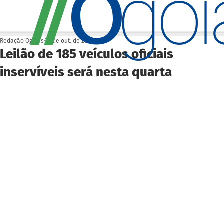
O
/
/
go
Redação Ogoiás
22 de out. de 2025
Leilão de 185 veículos oficiais
inservíveis será nesta quarta