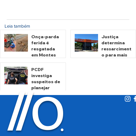
Leia também
Onça-parda
Justiça
ferida é
determina
resgatada
ressarciment
em Montes
o para mais
Claros de
de 600 mil
Goiás
motoristas
PCDF
por
investiga
há 23 horas
há 3 dias
cobrança
suspeitos de
O
indevida do
/
/
planejar
Detran-GO
atentados no
período
eleitoral
há 3 dias