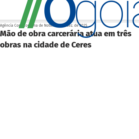
O
/
/
go
Agência Cora Coralina de Notícias
3 de dez. de 2025
Mão de obra carcerária atua em três
obras na cidade de Ceres