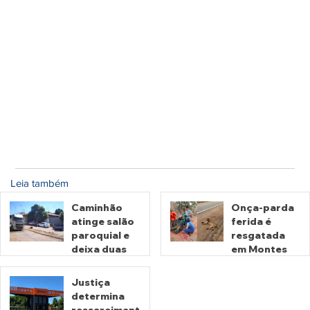
Leia também
Caminhão
Onça-parda
atinge salão
ferida é
paroquial e
resgatada
deixa duas
em Montes
pessoas
Claros de
mortas em
Goiás
Justiça
Crixás
determina
há 6 horas
há 1 dia