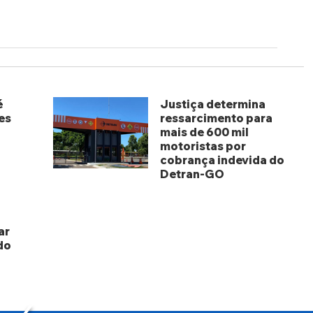
é
Justiça determina
es
ressarcimento para
mais de 600 mil
motoristas por
cobrança indevida do
Detran-GO
há 3 dias
ar
do