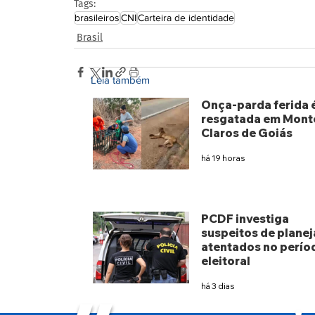
Tags:
brasileiros
CNI
Carteira de identidade
Brasil
Leia também
Onça-parda ferida 
resgatada em Mont
Claros de Goiás
há 19 horas
PCDF investiga
suspeitos de planej
atentados no perío
eleitoral
há 3 dias