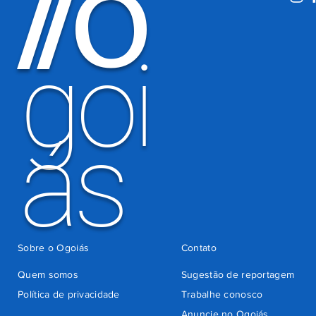
O
/
/
por
há 4 dias
cobrança
indevida do
goi
Detran-GO
ás
Sobre o Ogoiás
Contato
Quem somos
Sugestão de reportagem
Política de privacidade
Trabalhe conosco
Anuncie no Ogoiás