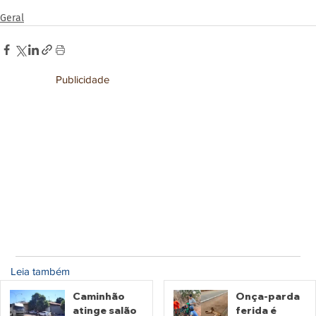
Geral
Publicidade
Leia também
Caminhão
Onça-parda
atinge salão
ferida é