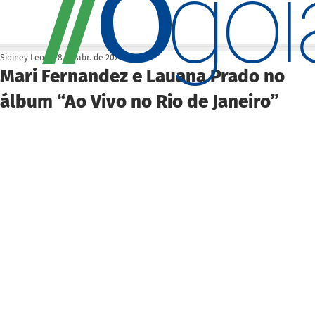
O
/
/
go
Sidiney Leonis
8 de abr. de 2025
Mari Fernandez e Lauana Prado no
álbum “Ao Vivo no Rio de Janeiro”