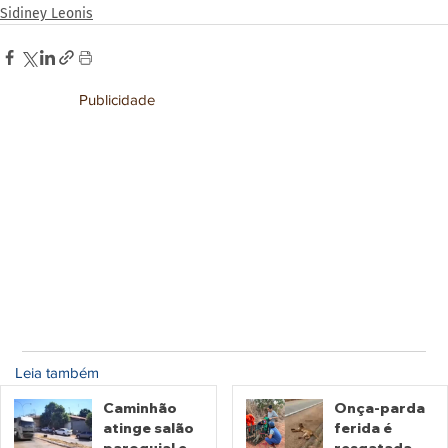
Sidiney Leonis
Publicidade
Leia também
Caminhão
Onça-parda
atinge salão
ferida é
paroquial e
resgatada