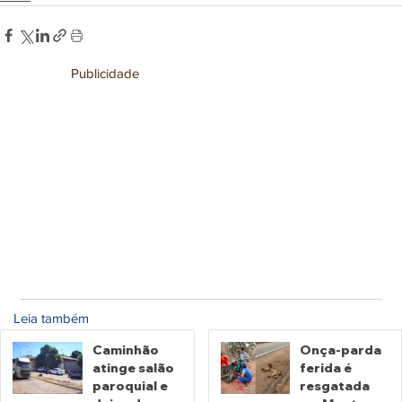
Publicidade
Leia também
Caminhão
Onça-parda
atinge salão
ferida é
paroquial e
resgatada