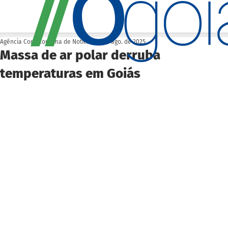
O
/
/
go
Agência Cora Coralina de Notícias
11 de ago. de 2025
Massa de ar polar derruba
temperaturas em Goiás