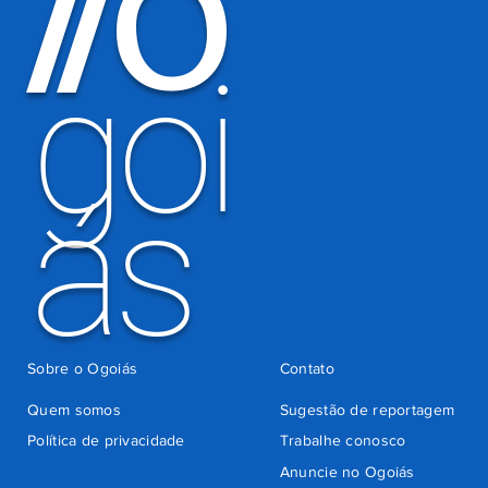
O
/
/
por
há 4 dias
cobrança
indevida do
goi
Detran-GO
ás
Sobre o Ogoiás
Contato
Quem somos
Sugestão de reportagem
Política de privacidade
Trabalhe conosco
Anuncie no Ogoiás