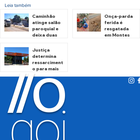
Leia também
Caminhão
Onça-parda
atinge salão
ferida é
paroquial e
resgatada
deixa duas
em Montes
pessoas
Claros de
mortas em
Goiás
Justiça
Crixás
determina
há 15 horas
há 2 dias
ressarciment
O
/
/
o para mais
de 600 mil
motoristas
por
há 4 dias
cobrança
indevida do
goi
Detran-GO