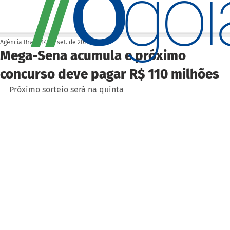
O
/
/
go
Agência Brasil
14 de set. de 2022
Mega-Sena acumula e próximo
concurso deve pagar R$ 110 milhões
Próximo sorteio será na quinta