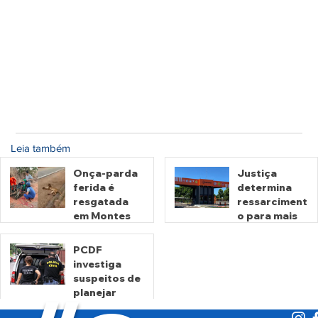
Leia também
Onça-parda
Justiça
ferida é
determina
resgatada
ressarciment
em Montes
o para mais
Claros de
de 600 mil
Goiás
motoristas
PCDF
por
investiga
há 9 horas
há 2 dias
cobrança
suspeitos de
indevida do
planejar
Detran-GO
atentados no