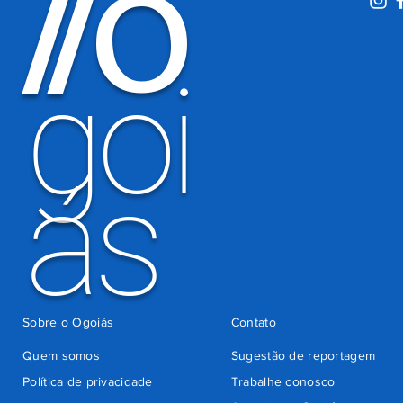
O
/
/
período
eleitoral
há 3 dias
goi
ás
Sobre o Ogoiás
Contato
Quem somos
Sugestão de reportagem
Política de privacidade
Trabalhe conosco