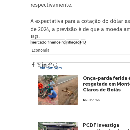
respectivamente.
A expectativa para a cotação do dólar est
de 2024, a previsão é de que a moeda am
Tags:
mercado financeiro
inflação
PIB
Economia
Leia também
Onça-parda ferida 
resgatada em Mont
Claros de Goiás
há 8 horas
PCDF investiga