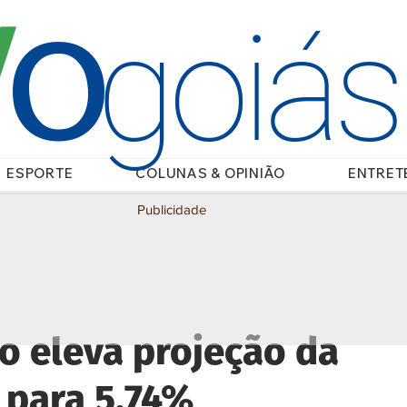
O
/
goiá
ESPORTE
COLUNAS & OPINIÃO
ENTRET
Publicidade
o eleva projeção da
 para 5,74%