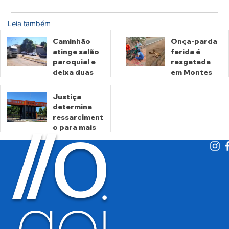
Leia também
Caminhão
Onça-parda
atinge salão
ferida é
paroquial e
resgatada
deixa duas
em Montes
pessoas
Claros de
mortas em
Goiás
Justiça
Crixás
determina
há 1 dia
há 2 dias
ressarciment
O
/
/
o para mais
de 600 mil
motoristas
por
há 4 dias
cobrança
indevida do
goi
Detran-GO