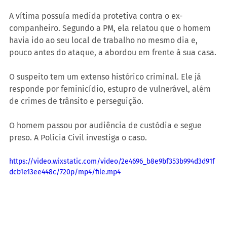
A vítima possuía medida protetiva contra o ex-
companheiro. Segundo a PM, ela relatou que o homem 
havia ido ao seu local de trabalho no mesmo dia e, 
pouco antes do ataque, a abordou em frente à sua casa.
O suspeito tem um extenso histórico criminal. Ele já 
responde por feminicídio, estupro de vulnerável, além 
de crimes de trânsito e perseguição.
O homem passou por audiência de custódia e segue 
preso. A Polícia Civil investiga o caso.
https://video.wixstatic.com/video/2e4696_b8e9bf353b994d3d91f
dcb1e13ee448c/720p/mp4/file.mp4