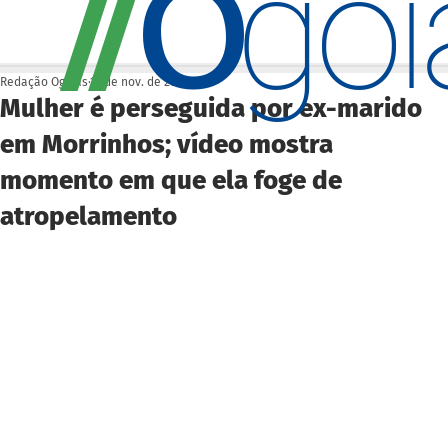
O
/
/
go
Redação Ogoiás
12 de nov. de 2025
Mulher é perseguida por ex-marido
em Morrinhos; vídeo mostra
momento em que ela foge de
atropelamento