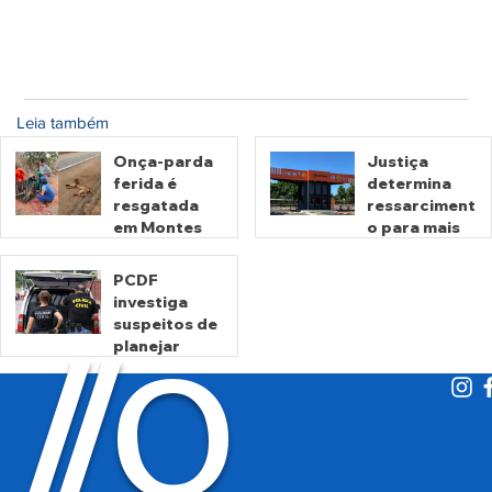
Leia também
Onça-parda
Justiça
ferida é
determina
resgatada
ressarciment
em Montes
o para mais
Claros de
de 600 mil
Goiás
motoristas
PCDF
por
investiga
há 22 horas
há 3 dias
cobrança
suspeitos de
O
indevida do
/
/
planejar
Detran-GO
atentados no
período
eleitoral
há 3 dias