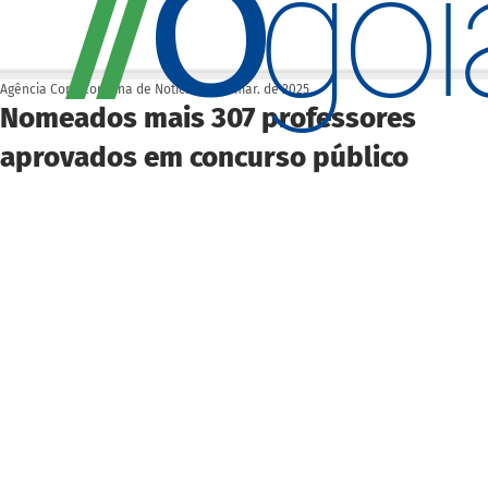
O
/
/
go
Agência Cora Coralina de Notícias
6 de mar. de 2025
Nomeados mais 307 professores
aprovados em concurso público