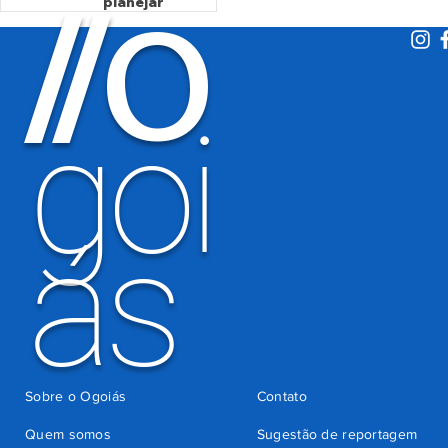
O
/
/
planejar
Detran-GO
atentados no
período
eleitoral
há 2 dias
goi
ás
Sobre o Ogoiás
Contato
Quem somos
Sugestão de reportagem