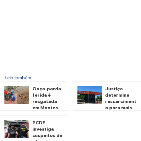
Leia também
Onça-parda
Justiça
ferida é
determina
resgatada
ressarciment
em Montes
o para mais
Claros de
de 600 mil
Goiás
motoristas
PCDF
por
investiga
há 2 horas
há 2 dias
cobrança
suspeitos de
indevida do