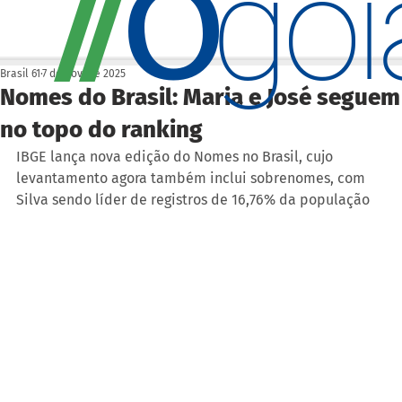
O
/
/
go
Brasil 61
7 de nov. de 2025
Nomes do Brasil: Maria e José seguem
no topo do ranking
IBGE lança nova edição do Nomes no Brasil, cujo 
levantamento agora também inclui sobrenomes, com 
Silva sendo líder de registros de 16,76% da população