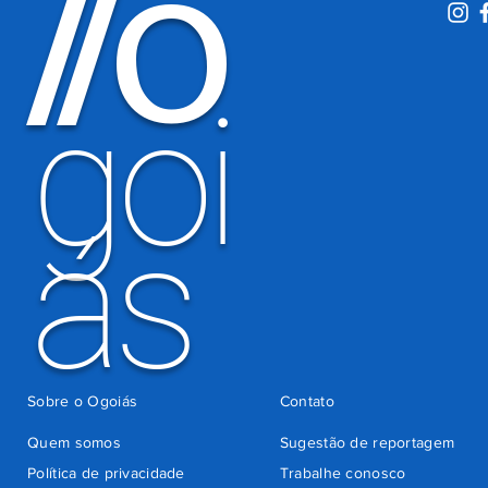
O
/
/
motoristas
por
há 5 dias
cobrança
indevida do
goi
Detran-GO
ás
Sobre o Ogoiás
Contato
Quem somos
Sugestão de reportagem
Política de privacidade
Trabalhe conosco