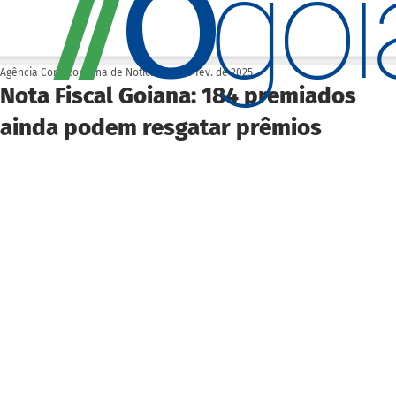
O
/
/
go
Agência Cora Coralina de Notícias
20 de fev. de 2025
Nota Fiscal Goiana: 184 premiados
ainda podem resgatar prêmios