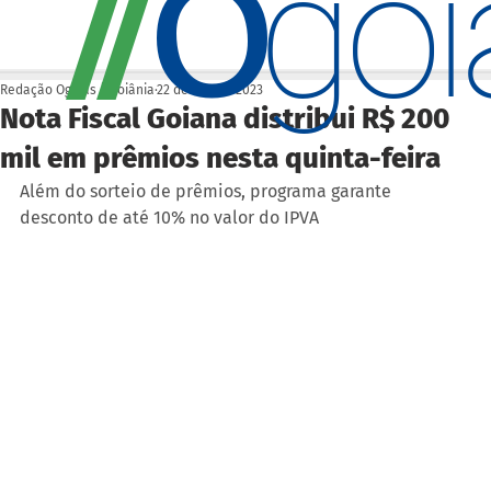
O
/
/
go
Redação Ogoiás | Goiânia
22 de fev. de 2023
Nota Fiscal Goiana distribui R$ 200
mil em prêmios nesta quinta-feira
Além do sorteio de prêmios, programa garante 
desconto de até 10% no valor do IPVA