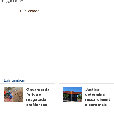
Publicidade
Leia também
Onça-parda
Justiça
ferida é
determina
resgatada
ressarciment
em Montes
o para mais
Claros de
de 600 mil