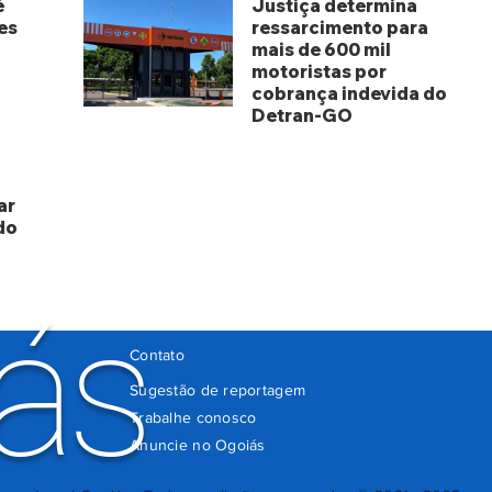
é
Justiça determina
es
ressarcimento para
mais de 600 mil
motoristas por
cobrança indevida do
Detran-GO
há 3 dias
ar
do
ás
Contato
Sugestão de reportagem
Trabalhe conosco
Anuncie no Ogoiás