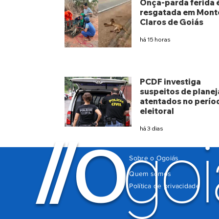
Onça-parda ferida 
resgatada em Mont
Claros de Goiás
há 15 horas
PCDF investiga
suspeitos de planej
atentados no perío
eleitoral
há 3 dias
O
/
/
goi
Sobre o Ogoiás
Quem somos
Política de privacidade