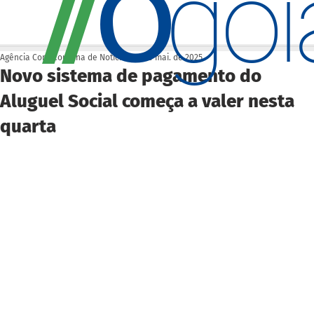
O
/
/
go
Agência Cora Coralina de Notícias
28 de mai. de 2025
Novo sistema de pagamento do
Aluguel Social começa a valer nesta
quarta