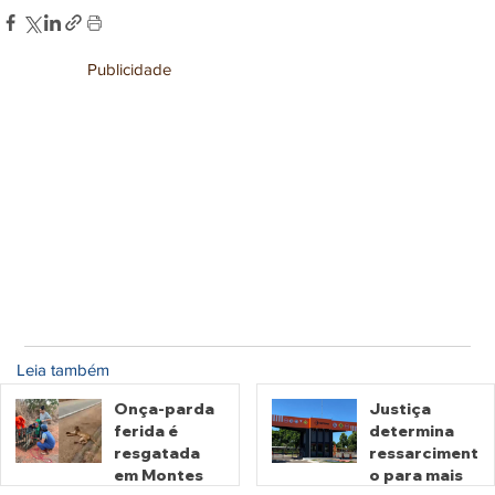
Publicidade
Leia também
Onça-parda
Justiça
ferida é
determina
resgatada
ressarciment
em Montes
o para mais