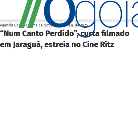
O
/
/
go
Agência Cora Coralina de Notícias
23 de jan. de 2025
“Num Canto Perdido”, curta filmado
em Jaraguá, estreia no Cine Ritz