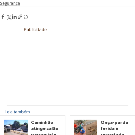
Segurança
Publicidade
Leia também
Caminhão
Onça-parda
atinge salão
ferida é
paroquial e
resgatada