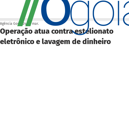
O
/
/
go
Agência Goiás
24 de mar.
Operação atua contra estelionato
eletrônico e lavagem de dinheiro