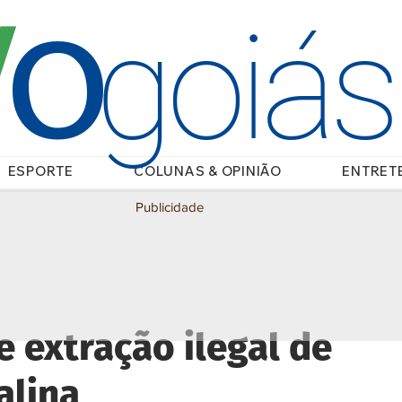
O
/
goiá
ESPORTE
COLUNAS & OPINIÃO
ENTRET
Publicidade
 extração ilegal de
alina