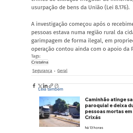
usurpação de bens da União (Lei 8.176).
A investigação começou após o recebim
pessoas estava numa região rural da cid
garimpagem de forma ilegal, em propried
operação contou ainda com o apoio da Po
Tags:
Cristalina
Segurança
Geral
Leia também
Caminhão atinge sa
paroquial e deixa d
pessoas mortas em
Crixás
há 13 horas