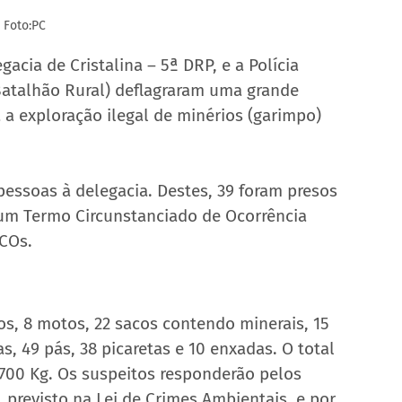
Foto:PC
gacia de Cristalina – 5ª DRP, e a Polícia 
Batalhão Rural) deflagraram uma grande 
 a exploração ilegal de minérios (garimpo) 
essoas à delegacia. Destes, 39 foram presos 
 um Termo Circunstanciado de Ocorrência 
COs.
os, 8 motos, 22 sacos contendo minerais, 15 
, 49 pás, 38 picaretas e 10 enxadas. O total 
 700 Kg. Os suspeitos responderão pelos 
, previsto na Lei de Crimes Ambientais, e por 