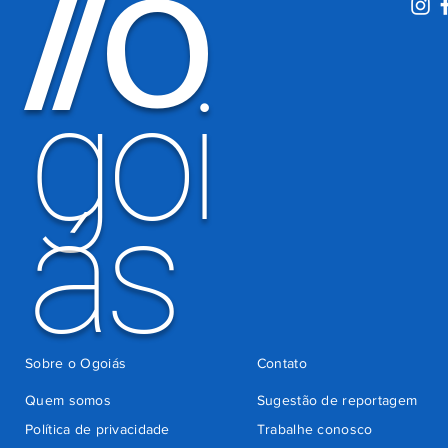
O
/
/
motoristas
por
há 4 dias
cobrança
indevida do
goi
Detran-GO
ás
Sobre o Ogoiás
Contato
Quem somos
Sugestão de reportagem
Política de privacidade
Trabalhe conosco