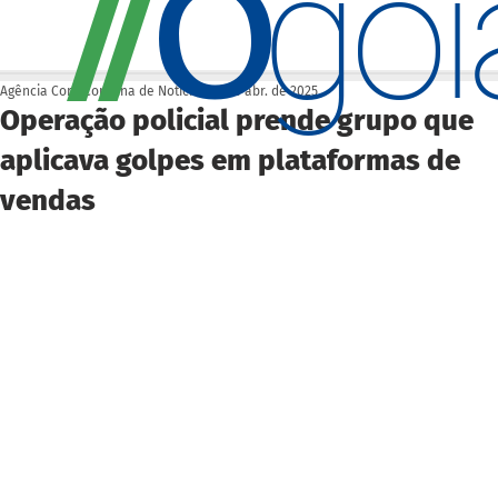
O
/
/
go
Agência Cora Coralina de Notícias
25 de abr. de 2025
Operação policial prende grupo que
aplicava golpes em plataformas de
vendas