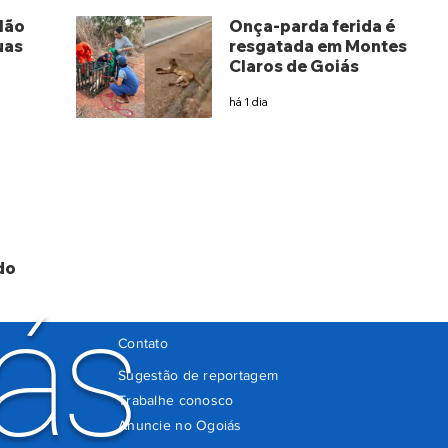
lão
Onça-parda ferida é
uas
resgatada em Montes
Claros de Goiás
há 1 dia
do
ás
Contato
Sugestão de reportagem
Trabalhe conosco
Anuncie no Ogoiás