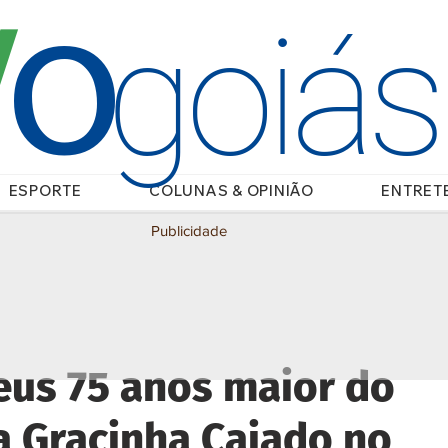
O
/
goiá
ESPORTE
COLUNAS & OPINIÃO
ENTRET
Publicidade
eus 75 anos maior do
a Gracinha Caiado no