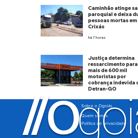
Caminhão atinge sa
paroquial e deixa d
pessoas mortas em
Crixás
há 7 horas
Justiça determina
ressarcimento para
mais de 600 mil
motoristas por
cobrança indevida 
Detran-GO
O
/
/
goi
há 3 dias
Sobre o Ogoiás
Quem somos
Política de privacidade