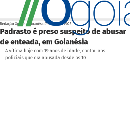
O
/
/
go
Redação Ogoiás | Goianésia
7 de fev. de 2023
Padrasto é preso suspeito de abusar
de enteada, em Goianésia
A vítima hoje com 19 anos de idade, contou aos 
policiais que era abusada desde os 10