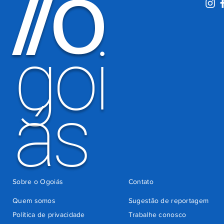
O
/
/
motoristas
por
há 3 dias
cobrança
indevida do
goi
Detran-GO
ás
Sobre o Ogoiás
Contato
Quem somos
Sugestão de reportagem
Política de privacidade
Trabalhe conosco