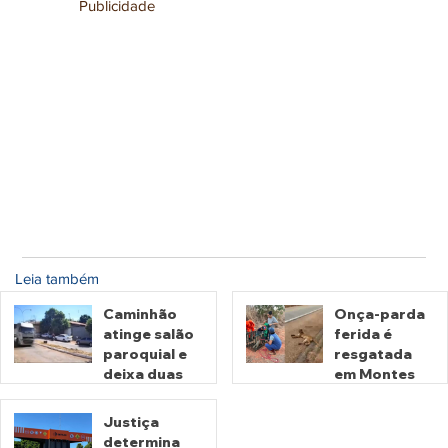
Publicidade
Leia também
Caminhão
Onça-parda
atinge salão
ferida é
paroquial e
resgatada
deixa duas
em Montes
pessoas
Claros de
mortas em
Goiás
Justiça
Crixás
determina