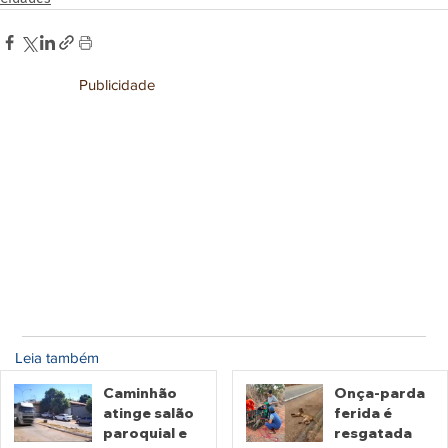
Publicidade
Leia também
Caminhão
Onça-parda
atinge salão
ferida é
paroquial e
resgatada