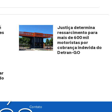
é
Justiça determina
es
ressarcimento para
mais de 600 mil
motoristas por
cobrança indevida do
Detran-GO
há 3 dias
ar
do
Contato