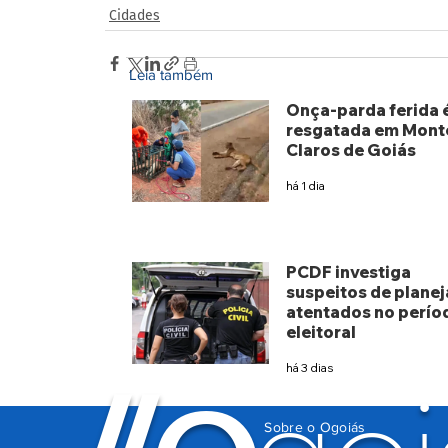
Cidades
Leia também
Onça-parda ferida 
resgatada em Mont
Claros de Goiás
há 1 dia
PCDF investiga
suspeitos de planej
atentados no perío
eleitoral
há 3 dias
Sobre o Ogoiás