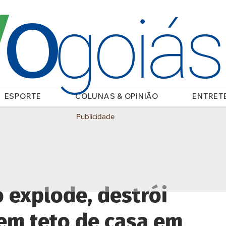
O
/
goiá
ESPORTE
COLUNAS & OPINIÃO
ENTRET
Publicidade
 explode, destrói
 em teto de casa em