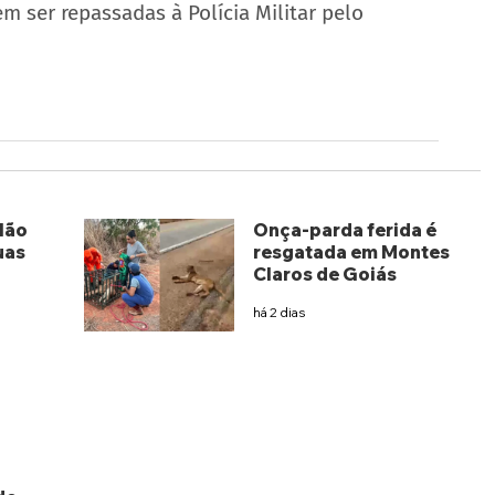
m ser repassadas à Polícia Militar pelo 
lão
Onça-parda ferida é
uas
resgatada em Montes
Claros de Goiás
há 2 dias