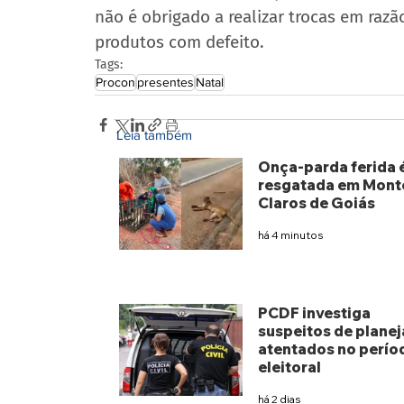
não é obrigado a realizar trocas em ra
produtos com defeito.
Tags:
Procon
presentes
Natal
Leia também
Onça-parda ferida 
resgatada em Mont
Claros de Goiás
há 4 minutos
PCDF investiga
suspeitos de planej
atentados no perío
eleitoral
há 2 dias