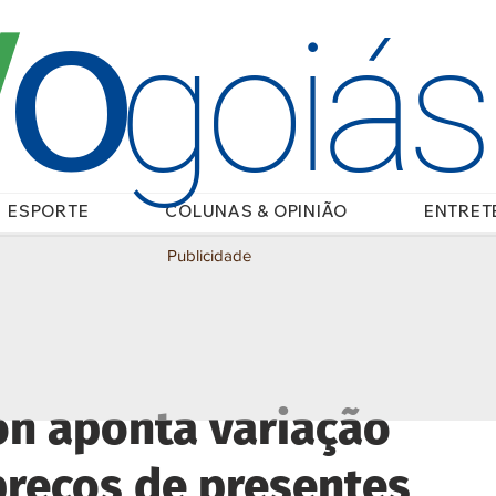
O
/
goiá
ESPORTE
COLUNAS & OPINIÃO
ENTRET
Publicidade
on aponta variação
preços de presentes