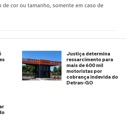
zão de cor ou tamanho, somente em caso de 
é
Justiça determina
es
ressarcimento para
mais de 600 mil
motoristas por
cobrança indevida do
Detran-GO
há 2 dias
ar
do