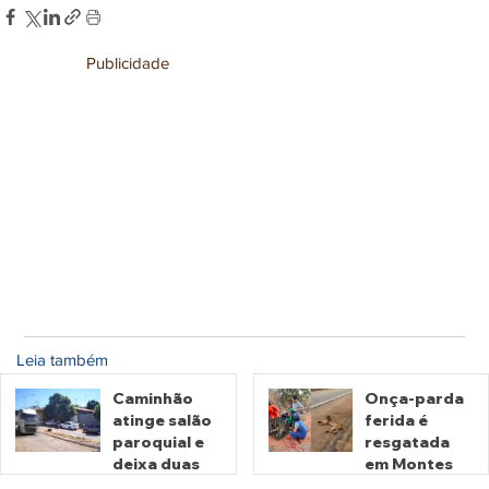
Publicidade
Leia também
Caminhão
Onça-parda
atinge salão
ferida é
paroquial e
resgatada
deixa duas
em Montes
pessoas
Claros de