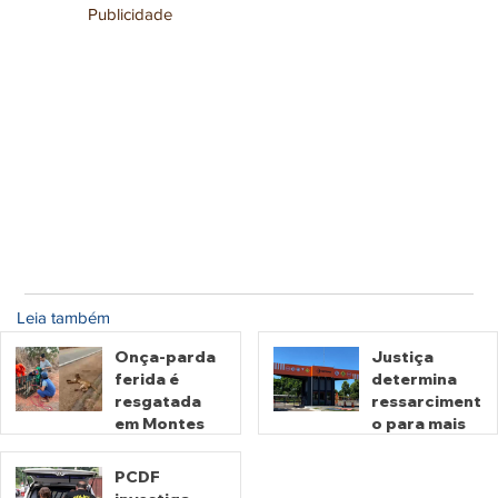
Publicidade
Leia também
Onça-parda
Justiça
ferida é
determina
resgatada
ressarciment
em Montes
o para mais
Claros de
de 600 mil
Goiás
motoristas
PCDF
por