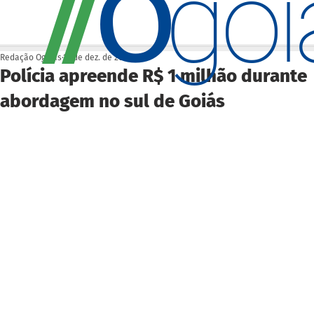
O
/
/
go
Redação Ogoiás
19 de dez. de 2025
Polícia apreende R$ 1 milhão durante
abordagem no sul de Goiás