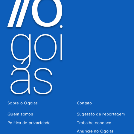
O
/
/
por
há 4 dias
cobrança
indevida do
goi
Detran-GO
ás
Sobre o Ogoiás
Contato
Quem somos
Sugestão de reportagem
Política de privacidade
Trabalhe conosco
Anuncie no Ogoiás