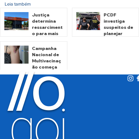
Leia também
Justiça
PCDF
determina
investiga
ressarciment
suspeitos de
o para mais
planejar
de 600 mil
atentados no
motoristas
período
Campanha
por
eleitoral
Nacional de
há 1 dia
há 1 dia
cobrança
Multivacinaç
O
indevida do
/
/
ão começa
Detran-GO
nesta
segunda
há 2 dias
goi