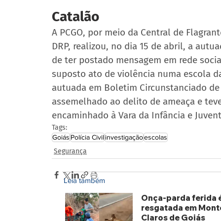
Catalão 
A PCGO, por meio da Central de Flagran
DRP, realizou, no dia 15 de abril, a aut
de ter postado mensagem em rede social,
suposto ato de violência numa escola da
autuada em Boletim Circunstanciado de O
assemelhado ao delito de ameaça e teve
encaminhado à Vara da Infância e Juven
Tags:
Goiás
Polícia Civil
investigação
escolas
Segurança
Leia também
Onça-parda ferida 
resgatada em Mont
Claros de Goiás