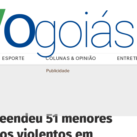
O
/
goiá
ESPORTE
COLUNAS & OPINIÃO
ENTRET
Publicidade
apreendeu 51 menores
tos violentos em