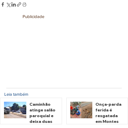
Publicidade
Leia também
Caminhão
Onça-parda
atinge salão
ferida é
paroquial e
resgatada
deixa duas
em Montes
pessoas
Claros de