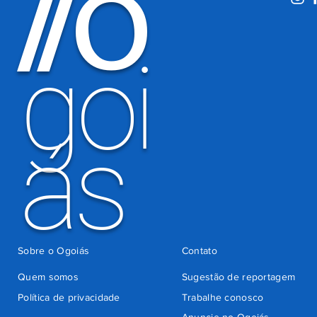
O
/
/
eleitoral
há 3 dias
goi
ás
Sobre o Ogoiás
Contato
Quem somos
Sugestão de reportagem
Política de privacidade
Trabalhe conosco