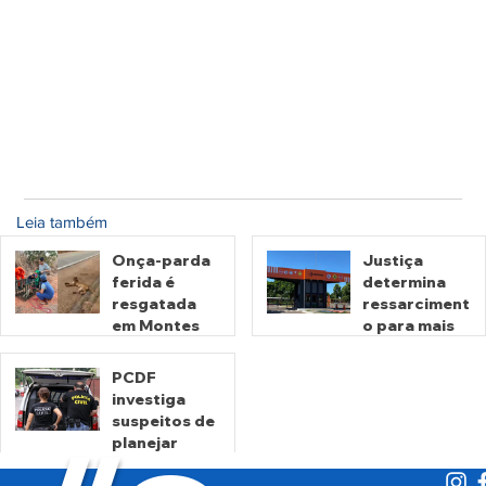
Leia também
Onça-parda
Justiça
ferida é
determina
resgatada
ressarciment
em Montes
o para mais
Claros de
de 600 mil
Goiás
motoristas
PCDF
por
investiga
há 1 dia
há 3 dias
cobrança
suspeitos de
indevida do
planejar
Detran-GO
atentados no
período