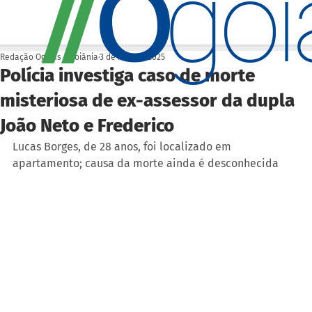
O
/
/
go
Redação Ogoiás | Goiânia
3 de nov. de 2025
Polícia investiga caso de morte
misteriosa de ex-assessor da dupla
João Neto e Frederico
Lucas Borges, de 28 anos, foi localizado em 
apartamento; causa da morte ainda é desconhecida