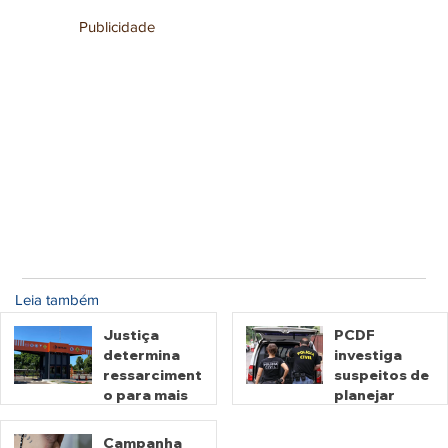
Publicidade
Leia também
Justiça
PCDF
determina
investiga
ressarciment
suspeitos de
o para mais
planejar
de 600 mil
atentados no
motoristas
período
Campanha