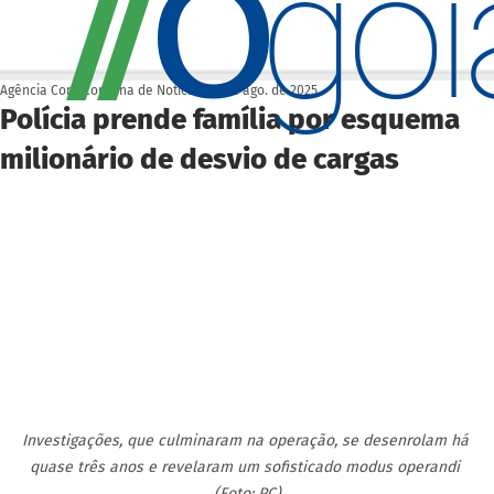
O
/
/
go
Agência Cora Coralina de Notícias
25 de ago. de 2025
Polícia prende família por esquema
milionário de desvio de cargas
Investigações, que culminaram na operação, se desenrolam há 
quase três anos e revelaram um sofisticado modus operandi 
(Foto: PC)